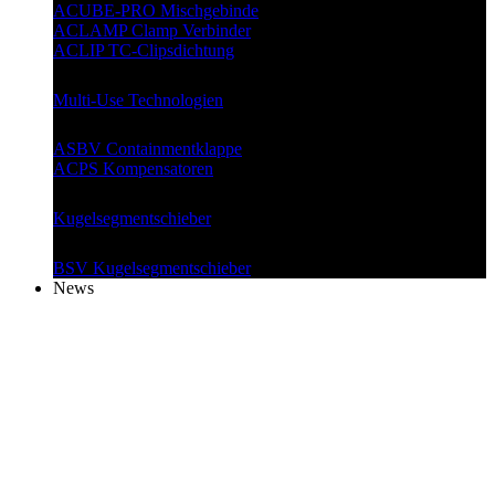
ACUBE-PRO Mischgebinde
ACLAMP Clamp Verbinder
ACLIP TC-Clipsdichtung
Multi-Use Technologien
ASBV Containmentklappe
ACPS Kompensatoren
Kugelsegment
schieber
BSV Kugelsegmentschieber
News