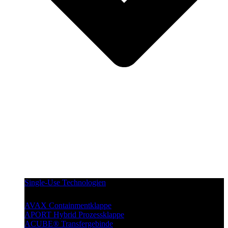
Single-Use Technologien
AVAX Containmentklappe
APORT Hybrid Prozessklappe
ACUBE® Transfergebinde