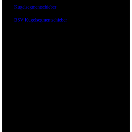
Kugelsegment
schieber
BSV Kugelsegmentschieber
News