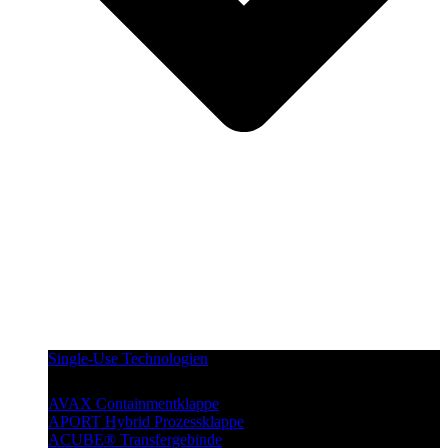
Single-Use Technologien
AVAX Containmentklappe
APORT Hybrid Prozessklappe
ACUBE® Transfergebinde