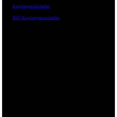
Kugelsegment
schieber
BSV Kugelsegmentschieber
News