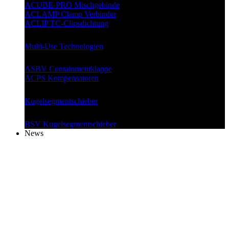
ACUBE-PRO Mischgebinde
ACLAMP Clamp Verbinder
ACLIP TC-Clipsdichtung
Multi-Use Technologien
ASBV Containmentklappe
ACPS Kompensatoren
Kugelsegment
schieber
BSV Kugelsegmentschieber
News