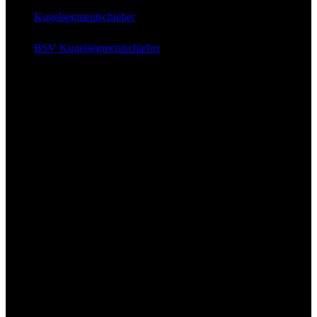
Kugelsegment
schieber
BSV Kugelsegmentschieber
News