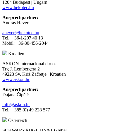
1204 Budapest | Ungarn
www.hekotec.hu
Ansprechpartner:
András Hevér
ahever@hekotec.hu
Tel.: +36-1-297 40 13
Mobil: +36-30-456-2044
Kroatien
ASKON Internacional d.o.o.
Trg J. Lembergera 2
49223 Sv. Križ Začretje | Kroatien
www.askon.hr
Ansprechpartner:
Dajana Čipčić
info@askon.hr
Tel.: +385 (0) 49 228 577
Österreich
SCHWARZÄUGL ITS&T GmbH