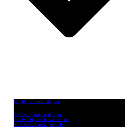
Single-Use Technologien
AVAX Containmentklappe
APORT Hybrid Prozessklappe
ACUBE® Transfergebinde