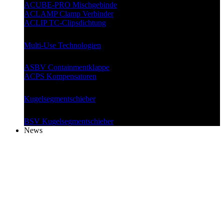
ACUBE-PRO Mischgebinde
ACLAMP Clamp Verbinder
ACLIP TC-Clipsdichtung
Multi-Use Technologien
ASBV Containmentklappe
ACPS Kompensatoren
Kugelsegment
schieber
BSV Kugelsegmentschieber
News